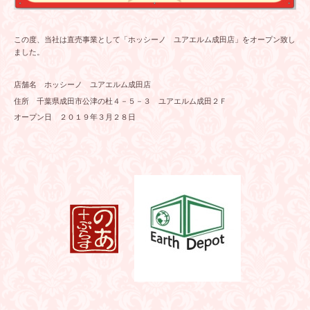
この度、当社は直売事業として「ホッシーノ ユアエルム成田店」をオープン致し
ました。
店舗名 ホッシーノ ユアエルム成田店
住所 千葉県成田市公津の杜４－５－３ ユアエルム成田２Ｆ
オープン日 ２０１９年３月２８日