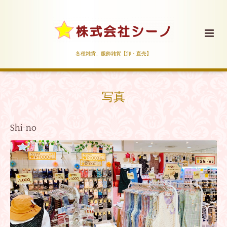
各種雑貨、服飾雑貨【卸・直売】
写真
Shi-no